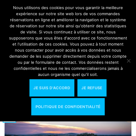
Passer
Nous utilisons des cookies pour vous garantir la meilleure
RESERVATIONS
au
expérience sur notre site web lors de vos commandes
contenu
réservations en ligne et améliorer la navigation et le système
de réservation sur notre site ainsi qu'obtenir des statistiques
-
-
de visite. Si vous continuez à utiliser ce site, nous
supposerons que vous êtes d'accord avec ce fonctionnement
et l'utilisation de ces cookies. Vous pouvez à tout moment
ARCHIVES PAR TAGS:
LOCATION DE BATEAUX
nous contacter pour avoir accès à vos données et nous
demander de les supprimer directement depuis votre compte
ou par le formulaire de contact. Vos données restent
ACTUALITÉS
confidentielles et nous ne les commercialiserons jamais à
location de bateaux à Carnon saison 2025
aucun organisme quel qu'il soit.
avec Ô Boat
JE SUIS D'ACCORD
JE REFUSE
PUBLIÉ LE
23 MARS 2025
PAR
BOB
POLITIQUE DE CONFIDENTIALITÉ
23
Mar