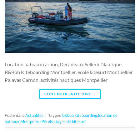
Location bateaux carnon, Decaneaux Sellerie Nautique,
B&Bob Kiteboarding Montpellier, école kitesurf Montpellier
Palavas Carnon, activités nautiques Montpellier
CONTINUER LA LECTURE
→
Posté dans
Actualités
|
Tagged
b&bob kiteboarding
,
location de
bateaux
,
Montpellier
,
Pérols
,
stages de kitesurf